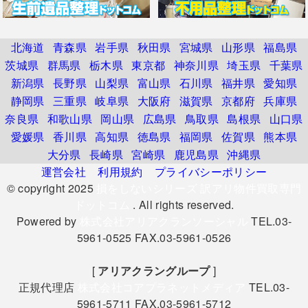
北海道
青森県
岩手県
秋田県
宮城県
山形県
福島県
茨城県
群馬県
栃木県
東京都
神奈川県
埼玉県
千葉県
新潟県
長野県
山梨県
富山県
石川県
福井県
愛知県
静岡県
三重県
岐阜県
大阪府
滋賀県
京都府
兵庫県
奈良県
和歌山県
岡山県
広島県
鳥取県
島根県
山口県
愛媛県
香川県
高知県
徳島県
福岡県
佐賀県
熊本県
大分県
長崎県
宮崎県
鹿児島県
沖縄県
運営会社
利用規約
プライバシーポリシー
© copyright 2025
損をしないシリーズ 訳アリ物件買取専門
ドットコム
. All rights reserved.
Powered by
株式会社アリアクランソーシャル
TEL.03-
5961-0525 FAX.03-5961-0526
[
アリアクラングループ
]
正規代理店
株式会社コアプラネットメディア
TEL.03-
5961-5711 FAX.03-5961-5712