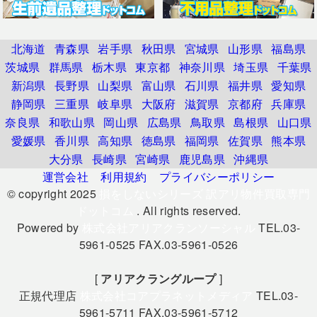
北海道
青森県
岩手県
秋田県
宮城県
山形県
福島県
茨城県
群馬県
栃木県
東京都
神奈川県
埼玉県
千葉県
新潟県
長野県
山梨県
富山県
石川県
福井県
愛知県
静岡県
三重県
岐阜県
大阪府
滋賀県
京都府
兵庫県
奈良県
和歌山県
岡山県
広島県
鳥取県
島根県
山口県
愛媛県
香川県
高知県
徳島県
福岡県
佐賀県
熊本県
大分県
長崎県
宮崎県
鹿児島県
沖縄県
運営会社
利用規約
プライバシーポリシー
© copyright 2025
損をしないシリーズ 訳アリ物件買取専門
ドットコム
. All rights reserved.
Powered by
株式会社アリアクランソーシャル
TEL.03-
5961-0525 FAX.03-5961-0526
[
アリアクラングループ
]
正規代理店
株式会社コアプラネットメディア
TEL.03-
5961-5711 FAX.03-5961-5712