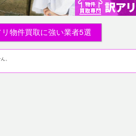
アリ物件買取に強い業者5選
せん。