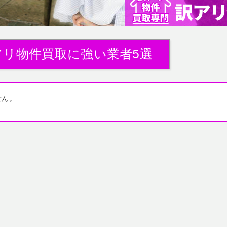
アリ物件買取に強い業者5選
せん。