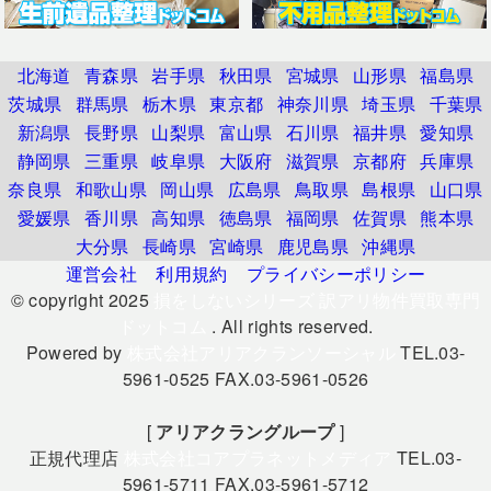
北海道
青森県
岩手県
秋田県
宮城県
山形県
福島県
茨城県
群馬県
栃木県
東京都
神奈川県
埼玉県
千葉県
新潟県
長野県
山梨県
富山県
石川県
福井県
愛知県
静岡県
三重県
岐阜県
大阪府
滋賀県
京都府
兵庫県
奈良県
和歌山県
岡山県
広島県
鳥取県
島根県
山口県
愛媛県
香川県
高知県
徳島県
福岡県
佐賀県
熊本県
大分県
長崎県
宮崎県
鹿児島県
沖縄県
運営会社
利用規約
プライバシーポリシー
© copyright 2025
損をしないシリーズ 訳アリ物件買取専門
ドットコム
. All rights reserved.
Powered by
株式会社アリアクランソーシャル
TEL.03-
5961-0525 FAX.03-5961-0526
[
アリアクラングループ
]
正規代理店
株式会社コアプラネットメディア
TEL.03-
5961-5711 FAX.03-5961-5712