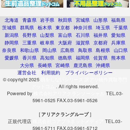
北海道
青森県
岩手県
秋田県
宮城県
山形県
福島県
茨城県
群馬県
栃木県
東京都
神奈川県
埼玉県
千葉県
新潟県
長野県
山梨県
富山県
石川県
福井県
愛知県
静岡県
三重県
岐阜県
大阪府
滋賀県
京都府
兵庫県
奈良県
和歌山県
岡山県
広島県
鳥取県
島根県
山口県
愛媛県
香川県
高知県
徳島県
福岡県
佐賀県
熊本県
大分県
長崎県
宮崎県
鹿児島県
沖縄県
運営会社
利用規約
プライバシーポリシー
© copyright 2025
損をしないシリーズ 訳アリ物件買取専門
ドットコム
. All rights reserved.
Powered by
株式会社アリアクランソーシャル
TEL.03-
5961-0525 FAX.03-5961-0526
[
アリアクラングループ
]
正規代理店
株式会社コアプラネットメディア
TEL.03-
5961-5711 FAX.03-5961-5712