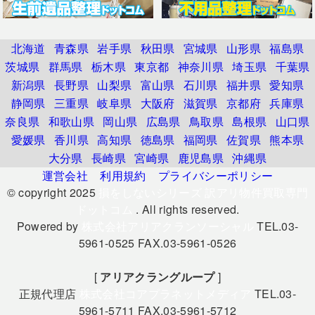
北海道
青森県
岩手県
秋田県
宮城県
山形県
福島県
茨城県
群馬県
栃木県
東京都
神奈川県
埼玉県
千葉県
新潟県
長野県
山梨県
富山県
石川県
福井県
愛知県
静岡県
三重県
岐阜県
大阪府
滋賀県
京都府
兵庫県
奈良県
和歌山県
岡山県
広島県
鳥取県
島根県
山口県
愛媛県
香川県
高知県
徳島県
福岡県
佐賀県
熊本県
大分県
長崎県
宮崎県
鹿児島県
沖縄県
運営会社
利用規約
プライバシーポリシー
© copyright 2025
損をしないシリーズ 訳アリ物件買取専門
ドットコム
. All rights reserved.
Powered by
株式会社アリアクランソーシャル
TEL.03-
5961-0525 FAX.03-5961-0526
[
アリアクラングループ
]
正規代理店
株式会社コアプラネットメディア
TEL.03-
5961-5711 FAX.03-5961-5712