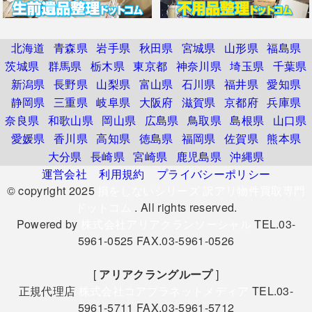
北海道
青森県
岩手県
秋田県
宮城県
山形県
福島県
茨城県
群馬県
栃木県
東京都
神奈川県
埼玉県
千葉県
新潟県
長野県
山梨県
富山県
石川県
福井県
愛知県
静岡県
三重県
岐阜県
大阪府
滋賀県
京都府
兵庫県
奈良県
和歌山県
岡山県
広島県
鳥取県
島根県
山口県
愛媛県
香川県
高知県
徳島県
福岡県
佐賀県
熊本県
大分県
長崎県
宮崎県
鹿児島県
沖縄県
運営会社
利用規約
プライバシーポリシー
© copyright 2025
損をしないシリーズ 訳アリ物件買取専門
ドットコム
. All rights reserved.
Powered by
株式会社アリアクランソーシャル
TEL.03-
5961-0525 FAX.03-5961-0526
[
アリアクラングループ
]
正規代理店
株式会社コアプラネットメディア
TEL.03-
5961-5711 FAX.03-5961-5712