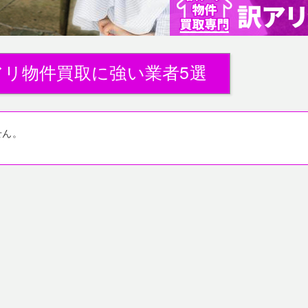
アリ物件買取に強い業者5選
せん。