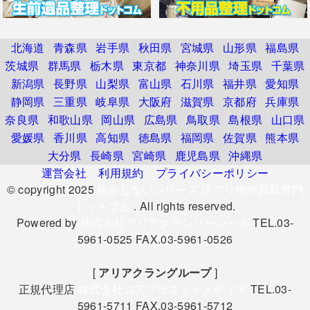
北海道
青森県
岩手県
秋田県
宮城県
山形県
福島県
茨城県
群馬県
栃木県
東京都
神奈川県
埼玉県
千葉県
新潟県
長野県
山梨県
富山県
石川県
福井県
愛知県
静岡県
三重県
岐阜県
大阪府
滋賀県
京都府
兵庫県
奈良県
和歌山県
岡山県
広島県
鳥取県
島根県
山口県
愛媛県
香川県
高知県
徳島県
福岡県
佐賀県
熊本県
大分県
長崎県
宮崎県
鹿児島県
沖縄県
運営会社
利用規約
プライバシーポリシー
© copyright 2025
損をしないシリーズ 訳アリ物件買取専門
ドットコム
. All rights reserved.
Powered by
株式会社アリアクランソーシャル
TEL.03-
5961-0525 FAX.03-5961-0526
[
アリアクラングループ
]
正規代理店
株式会社コアプラネットメディア
TEL.03-
5961-5711 FAX.03-5961-5712