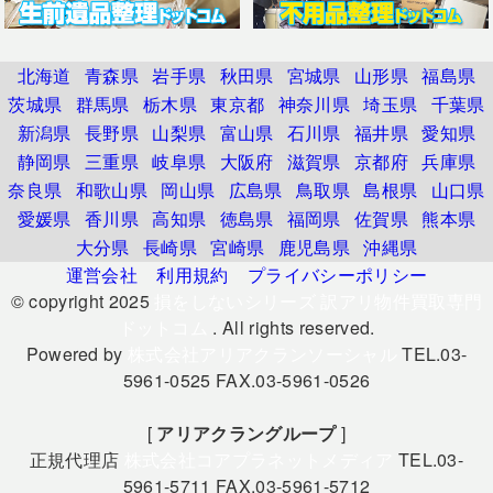
北海道
青森県
岩手県
秋田県
宮城県
山形県
福島県
茨城県
群馬県
栃木県
東京都
神奈川県
埼玉県
千葉県
新潟県
長野県
山梨県
富山県
石川県
福井県
愛知県
静岡県
三重県
岐阜県
大阪府
滋賀県
京都府
兵庫県
奈良県
和歌山県
岡山県
広島県
鳥取県
島根県
山口県
愛媛県
香川県
高知県
徳島県
福岡県
佐賀県
熊本県
大分県
長崎県
宮崎県
鹿児島県
沖縄県
運営会社
利用規約
プライバシーポリシー
© copyright 2025
損をしないシリーズ 訳アリ物件買取専門
ドットコム
. All rights reserved.
Powered by
株式会社アリアクランソーシャル
TEL.03-
5961-0525 FAX.03-5961-0526
[
アリアクラングループ
]
正規代理店
株式会社コアプラネットメディア
TEL.03-
5961-5711 FAX.03-5961-5712