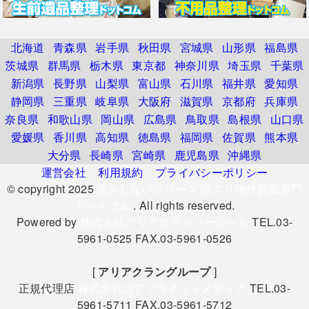
北海道
青森県
岩手県
秋田県
宮城県
山形県
福島県
茨城県
群馬県
栃木県
東京都
神奈川県
埼玉県
千葉県
新潟県
長野県
山梨県
富山県
石川県
福井県
愛知県
静岡県
三重県
岐阜県
大阪府
滋賀県
京都府
兵庫県
奈良県
和歌山県
岡山県
広島県
鳥取県
島根県
山口県
愛媛県
香川県
高知県
徳島県
福岡県
佐賀県
熊本県
大分県
長崎県
宮崎県
鹿児島県
沖縄県
運営会社
利用規約
プライバシーポリシー
© copyright 2025
損をしないシリーズ 訳アリ物件買取専門
ドットコム
. All rights reserved.
Powered by
株式会社アリアクランソーシャル
TEL.03-
5961-0525 FAX.03-5961-0526
[
アリアクラングループ
]
正規代理店
株式会社コアプラネットメディア
TEL.03-
5961-5711 FAX.03-5961-5712