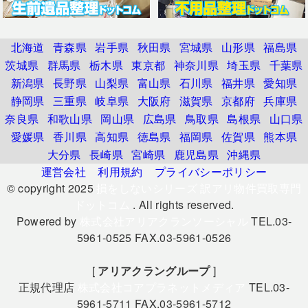
北海道
青森県
岩手県
秋田県
宮城県
山形県
福島県
茨城県
群馬県
栃木県
東京都
神奈川県
埼玉県
千葉県
新潟県
長野県
山梨県
富山県
石川県
福井県
愛知県
静岡県
三重県
岐阜県
大阪府
滋賀県
京都府
兵庫県
奈良県
和歌山県
岡山県
広島県
鳥取県
島根県
山口県
愛媛県
香川県
高知県
徳島県
福岡県
佐賀県
熊本県
大分県
長崎県
宮崎県
鹿児島県
沖縄県
運営会社
利用規約
プライバシーポリシー
© copyright 2025
損をしないシリーズ 訳アリ物件買取専門
ドットコム
. All rights reserved.
Powered by
株式会社アリアクランソーシャル
TEL.03-
5961-0525 FAX.03-5961-0526
[
アリアクラングループ
]
正規代理店
株式会社コアプラネットメディア
TEL.03-
5961-5711 FAX.03-5961-5712