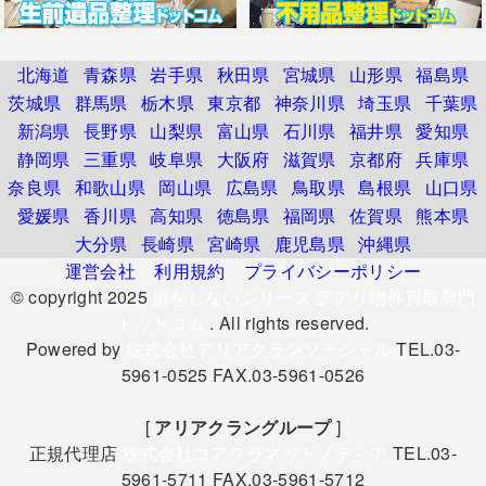
北海道
青森県
岩手県
秋田県
宮城県
山形県
福島県
茨城県
群馬県
栃木県
東京都
神奈川県
埼玉県
千葉県
新潟県
長野県
山梨県
富山県
石川県
福井県
愛知県
静岡県
三重県
岐阜県
大阪府
滋賀県
京都府
兵庫県
奈良県
和歌山県
岡山県
広島県
鳥取県
島根県
山口県
愛媛県
香川県
高知県
徳島県
福岡県
佐賀県
熊本県
大分県
長崎県
宮崎県
鹿児島県
沖縄県
運営会社
利用規約
プライバシーポリシー
© copyright 2025
損をしないシリーズ 訳アリ物件買取専門
ドットコム
. All rights reserved.
Powered by
株式会社アリアクランソーシャル
TEL.03-
5961-0525 FAX.03-5961-0526
[
アリアクラングループ
]
正規代理店
株式会社コアプラネットメディア
TEL.03-
5961-5711 FAX.03-5961-5712