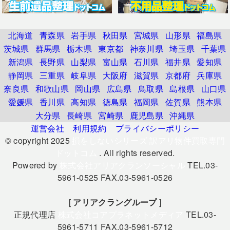
北海道
青森県
岩手県
秋田県
宮城県
山形県
福島県
茨城県
群馬県
栃木県
東京都
神奈川県
埼玉県
千葉県
新潟県
長野県
山梨県
富山県
石川県
福井県
愛知県
静岡県
三重県
岐阜県
大阪府
滋賀県
京都府
兵庫県
奈良県
和歌山県
岡山県
広島県
鳥取県
島根県
山口県
愛媛県
香川県
高知県
徳島県
福岡県
佐賀県
熊本県
大分県
長崎県
宮崎県
鹿児島県
沖縄県
運営会社
利用規約
プライバシーポリシー
© copyright 2025
損をしないシリーズ 訳アリ物件買取専門
ドットコム
. All rights reserved.
Powered by
株式会社アリアクランソーシャル
TEL.03-
5961-0525 FAX.03-5961-0526
[
アリアクラングループ
]
正規代理店
株式会社コアプラネットメディア
TEL.03-
5961-5711 FAX.03-5961-5712