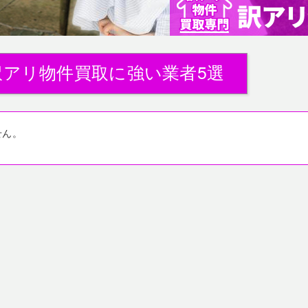
訳アリ物件買取に強い業者5選
せん。