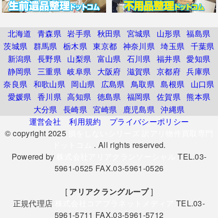
北海道
青森県
岩手県
秋田県
宮城県
山形県
福島県
茨城県
群馬県
栃木県
東京都
神奈川県
埼玉県
千葉県
新潟県
長野県
山梨県
富山県
石川県
福井県
愛知県
静岡県
三重県
岐阜県
大阪府
滋賀県
京都府
兵庫県
奈良県
和歌山県
岡山県
広島県
鳥取県
島根県
山口県
愛媛県
香川県
高知県
徳島県
福岡県
佐賀県
熊本県
大分県
長崎県
宮崎県
鹿児島県
沖縄県
運営会社
利用規約
プライバシーポリシー
© copyright 2025
損をしないシリーズ 訳アリ物件買取専門
ドットコム
. All rights reserved.
Powered by
株式会社アリアクランソーシャル
TEL.03-
5961-0525 FAX.03-5961-0526
[
アリアクラングループ
]
正規代理店
株式会社コアプラネットメディア
TEL.03-
5961-5711 FAX.03-5961-5712