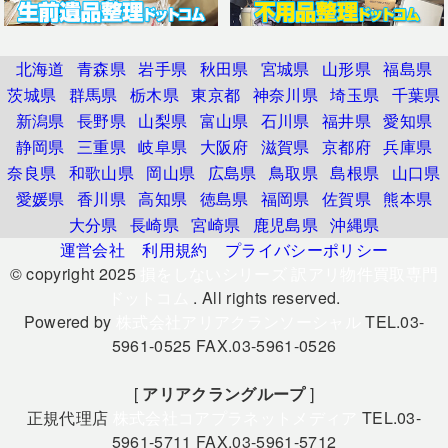
北海道
青森県
岩手県
秋田県
宮城県
山形県
福島県
茨城県
群馬県
栃木県
東京都
神奈川県
埼玉県
千葉県
新潟県
長野県
山梨県
富山県
石川県
福井県
愛知県
静岡県
三重県
岐阜県
大阪府
滋賀県
京都府
兵庫県
奈良県
和歌山県
岡山県
広島県
鳥取県
島根県
山口県
愛媛県
香川県
高知県
徳島県
福岡県
佐賀県
熊本県
大分県
長崎県
宮崎県
鹿児島県
沖縄県
運営会社
利用規約
プライバシーポリシー
© copyright 2025
損をしないシリーズ 訳アリ物件買取専門
ドットコム
. All rights reserved.
Powered by
株式会社アリアクランソーシャル
TEL.03-
5961-0525 FAX.03-5961-0526
[
アリアクラングループ
]
正規代理店
株式会社コアプラネットメディア
TEL.03-
5961-5711 FAX.03-5961-5712