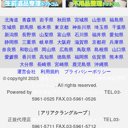
北海道
青森県
岩手県
秋田県
宮城県
山形県
福島県
茨城県
群馬県
栃木県
東京都
神奈川県
埼玉県
千葉県
新潟県
長野県
山梨県
富山県
石川県
福井県
愛知県
静岡県
三重県
岐阜県
大阪府
滋賀県
京都府
兵庫県
奈良県
和歌山県
岡山県
広島県
鳥取県
島根県
山口県
愛媛県
香川県
高知県
徳島県
福岡県
佐賀県
熊本県
大分県
長崎県
宮崎県
鹿児島県
沖縄県
運営会社
利用規約
プライバシーポリシー
© copyright 2025
損をしないシリーズ 訳アリ物件買取専門
ドットコム
. All rights reserved.
Powered by
株式会社アリアクランソーシャル
TEL.03-
5961-0525 FAX.03-5961-0526
[
アリアクラングループ
]
正規代理店
株式会社コアプラネットメディア
TEL.03-
5961-5711 FAX.03-5961-5712