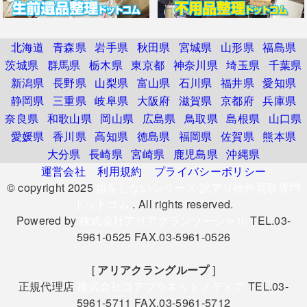
北海道
青森県
岩手県
秋田県
宮城県
山形県
福島県
茨城県
群馬県
栃木県
東京都
神奈川県
埼玉県
千葉県
新潟県
長野県
山梨県
富山県
石川県
福井県
愛知県
静岡県
三重県
岐阜県
大阪府
滋賀県
京都府
兵庫県
奈良県
和歌山県
岡山県
広島県
鳥取県
島根県
山口県
愛媛県
香川県
高知県
徳島県
福岡県
佐賀県
熊本県
大分県
長崎県
宮崎県
鹿児島県
沖縄県
運営会社
利用規約
プライバシーポリシー
© copyright 2025
損をしないシリーズ 訳アリ物件買取専門
ドットコム
. All rights reserved.
Powered by
株式会社アリアクランソーシャル
TEL.03-
5961-0525 FAX.03-5961-0526
[
アリアクラングループ
]
正規代理店
株式会社コアプラネットメディア
TEL.03-
5961-5711 FAX.03-5961-5712