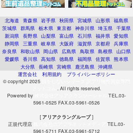
北海道
青森県
岩手県
秋田県
宮城県
山形県
福島県
茨城県
群馬県
栃木県
東京都
神奈川県
埼玉県
千葉県
新潟県
長野県
山梨県
富山県
石川県
福井県
愛知県
静岡県
三重県
岐阜県
大阪府
滋賀県
京都府
兵庫県
奈良県
和歌山県
岡山県
広島県
鳥取県
島根県
山口県
愛媛県
香川県
高知県
徳島県
福岡県
佐賀県
熊本県
大分県
長崎県
宮崎県
鹿児島県
沖縄県
運営会社
利用規約
プライバシーポリシー
© copyright 2025
損をしないシリーズ 訳アリ物件買取専門
ドットコム
. All rights reserved.
Powered by
株式会社アリアクランソーシャル
TEL.03-
5961-0525 FAX.03-5961-0526
[
アリアクラングループ
]
正規代理店
株式会社コアプラネットメディア
TEL.03-
5961-5711 FAX.03-5961-5712