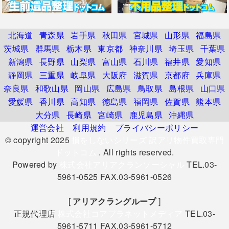
北海道
青森県
岩手県
秋田県
宮城県
山形県
福島県
茨城県
群馬県
栃木県
東京都
神奈川県
埼玉県
千葉県
新潟県
長野県
山梨県
富山県
石川県
福井県
愛知県
静岡県
三重県
岐阜県
大阪府
滋賀県
京都府
兵庫県
奈良県
和歌山県
岡山県
広島県
鳥取県
島根県
山口県
愛媛県
香川県
高知県
徳島県
福岡県
佐賀県
熊本県
大分県
長崎県
宮崎県
鹿児島県
沖縄県
運営会社
利用規約
プライバシーポリシー
© copyright 2025
損をしないシリーズ 訳アリ物件買取専門
ドットコム
. All rights reserved.
Powered by
株式会社アリアクランソーシャル
TEL.03-
5961-0525 FAX.03-5961-0526
[
アリアクラングループ
]
正規代理店
株式会社コアプラネットメディア
TEL.03-
5961-5711 FAX.03-5961-5712