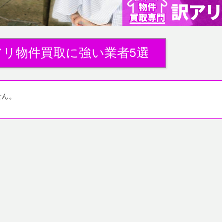
アリ物件買取に強い業者5選
せん。