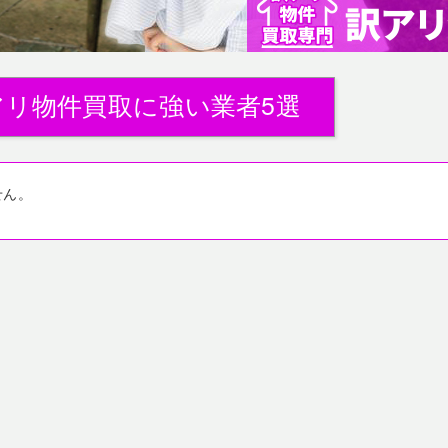
アリ物件買取に強い業者5選
せん。