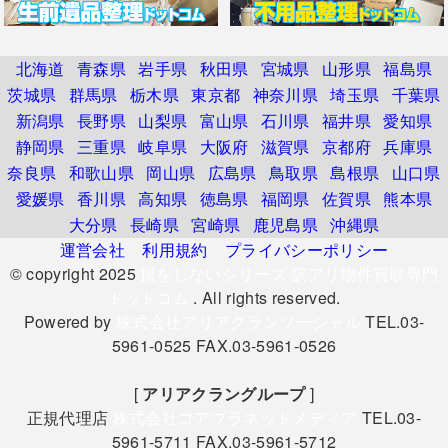
北海道
青森県
岩手県
秋田県
宮城県
山形県
福島県
茨城県
群馬県
栃木県
東京都
神奈川県
埼玉県
千葉県
新潟県
長野県
山梨県
富山県
石川県
福井県
愛知県
静岡県
三重県
岐阜県
大阪府
滋賀県
京都府
兵庫県
奈良県
和歌山県
岡山県
広島県
鳥取県
島根県
山口県
愛媛県
香川県
高知県
徳島県
福岡県
佐賀県
熊本県
大分県
長崎県
宮崎県
鹿児島県
沖縄県
運営会社
利用規約
プライバシーポリシー
© copyright 2025
損をしないシリーズ 訳アリ物件買取専門
ドットコム
. All rights reserved.
Powered by
株式会社アリアクランソーシャル
TEL.03-
5961-0525 FAX.03-5961-0526
[
アリアクラングループ
]
正規代理店
株式会社コアプラネットメディア
TEL.03-
5961-5711 FAX.03-5961-5712