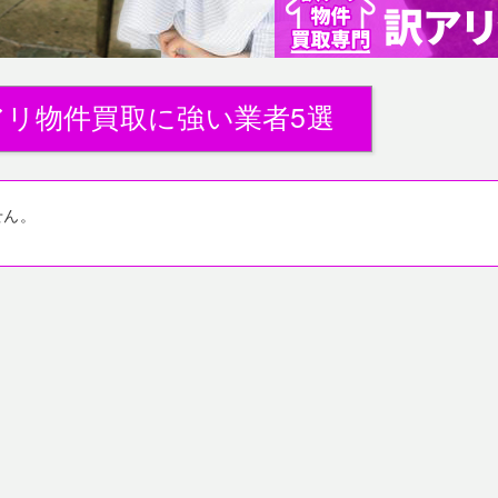
アリ物件買取に強い業者5選
せん。