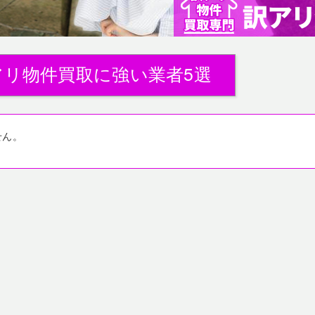
アリ物件買取に強い業者5選
せん。