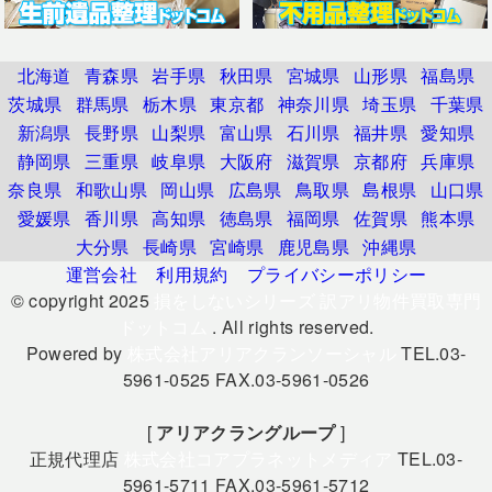
北海道
青森県
岩手県
秋田県
宮城県
山形県
福島県
茨城県
群馬県
栃木県
東京都
神奈川県
埼玉県
千葉県
新潟県
長野県
山梨県
富山県
石川県
福井県
愛知県
静岡県
三重県
岐阜県
大阪府
滋賀県
京都府
兵庫県
奈良県
和歌山県
岡山県
広島県
鳥取県
島根県
山口県
愛媛県
香川県
高知県
徳島県
福岡県
佐賀県
熊本県
大分県
長崎県
宮崎県
鹿児島県
沖縄県
運営会社
利用規約
プライバシーポリシー
© copyright 2025
損をしないシリーズ 訳アリ物件買取専門
ドットコム
. All rights reserved.
Powered by
株式会社アリアクランソーシャル
TEL.03-
5961-0525 FAX.03-5961-0526
[
アリアクラングループ
]
正規代理店
株式会社コアプラネットメディア
TEL.03-
5961-5711 FAX.03-5961-5712