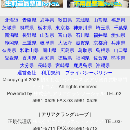
北海道
青森県
岩手県
秋田県
宮城県
山形県
福島県
茨城県
群馬県
栃木県
東京都
神奈川県
埼玉県
千葉県
新潟県
長野県
山梨県
富山県
石川県
福井県
愛知県
静岡県
三重県
岐阜県
大阪府
滋賀県
京都府
兵庫県
奈良県
和歌山県
岡山県
広島県
鳥取県
島根県
山口県
愛媛県
香川県
高知県
徳島県
福岡県
佐賀県
熊本県
大分県
長崎県
宮崎県
鹿児島県
沖縄県
運営会社
利用規約
プライバシーポリシー
© copyright 2025
損をしないシリーズ 訳アリ物件買取専門
ドットコム
. All rights reserved.
Powered by
株式会社アリアクランソーシャル
TEL.03-
5961-0525 FAX.03-5961-0526
[
アリアクラングループ
]
正規代理店
株式会社コアプラネットメディア
TEL.03-
5961-5711 FAX.03-5961-5712