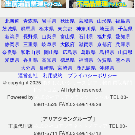
北海道
青森県
岩手県
秋田県
宮城県
山形県
福島県
茨城県
群馬県
栃木県
東京都
神奈川県
埼玉県
千葉県
新潟県
長野県
山梨県
富山県
石川県
福井県
愛知県
静岡県
三重県
岐阜県
大阪府
滋賀県
京都府
兵庫県
奈良県
和歌山県
岡山県
広島県
鳥取県
島根県
山口県
愛媛県
香川県
高知県
徳島県
福岡県
佐賀県
熊本県
大分県
長崎県
宮崎県
鹿児島県
沖縄県
運営会社
利用規約
プライバシーポリシー
© copyright 2025
損をしないシリーズ 訳アリ物件買取専門
ドットコム
. All rights reserved.
Powered by
株式会社アリアクランソーシャル
TEL.03-
5961-0525 FAX.03-5961-0526
[
アリアクラングループ
]
正規代理店
株式会社コアプラネットメディア
TEL.03-
5961-5711 FAX.03-5961-5712