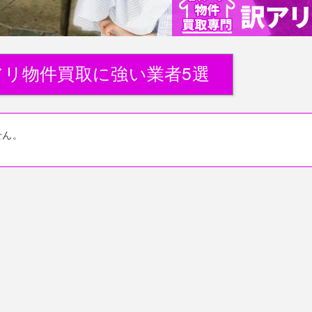
アリ物件買取に強い業者5選
せん。